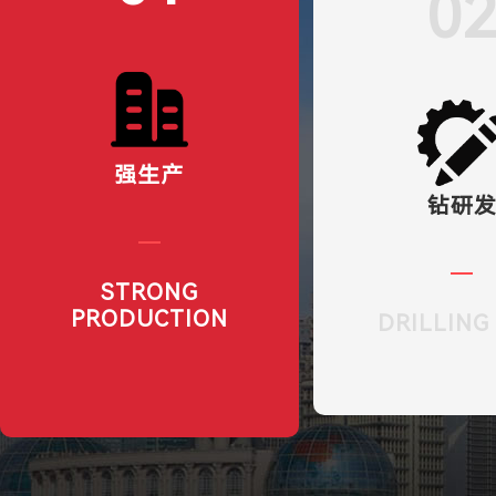
0
强生产
钻研
STRONG
PRODUCTION
DRILLING