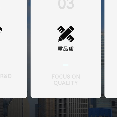
2
03
发
重品质
 R&D
FOCUS ON
QUALITY